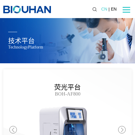
CN
|
EN
首页
技术平台
关于我们
TechnologyPlatform
公司产品
技术平台
医学检验
荧光平台
联系我们
BOH-AF800