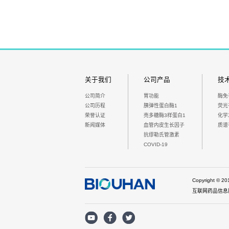
关于我们
公司产品
技
公司简介
胃功能
酶免
公司历程
胰弹性蛋白酶1
荧光
荣誉认证
壳多糖酶3样蛋白1
化学
新闻媒体
血管内皮生长因子
质谱
抗缪勒氏管激素
COVID-19
Copyright ©
互联网药品信息服